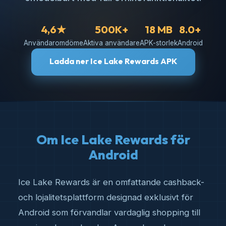
4,6★
500K+
18 MB
8.0+
Användaromdöme
Aktiva användare
APK-storlek
Android
Ladda ner Ice Lake Rewards APK
Om Ice Lake Rewards för
Android
Ice Lake Rewards är en omfattande cashback-
och lojalitetsplattform designad exklusivt för
Android som förvandlar vardaglig shopping till